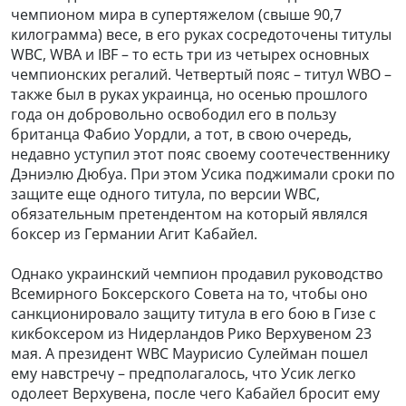
чемпионом мира в супертяжелом (свыше 90,7
килограмма) весе, в его руках сосредоточены титулы
WBC, WBA и IBF – то есть три из четырех основных
чемпионских регалий. Четвертый пояс – титул WBO –
также был в руках украинца, но осенью прошлого
года он добровольно освободил его в пользу
британца Фабио Уордли, а тот, в свою очередь,
недавно уступил этот пояс своему соотечественнику
Дэниэлю Дюбуа. При этом Усика поджимали сроки по
защите еще одного титула, по версии WBC,
обязательным претендентом на который являлся
боксер из Германии Агит Кабайел.
Однако украинский чемпион продавил руководство
Всемирного Боксерского Совета на то, чтобы оно
санкционировало защиту титула в его бою в Гизе с
кикбоксером из Нидерландов Рико Верхувеном 23
мая. А президент WBC Маурисио Сулейман пошел
ему навстречу – предполагалось, что Усик легко
одолеет Верхувена, после чего Кабайел бросит ему