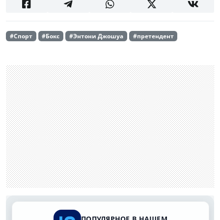
#Спорт
#Бокс
#Энтони Джошуа
#претендент