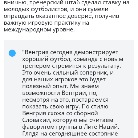
вничью, тренерский штаб сделал ставку на
молодых футболистов, и они сумели
оправдать оказанное доверие, получив
важную игровую практику на
международном уровне.
"Венгрия сегодня демонстрирует
хороший футбол, команда с новым
тренером стремится к результату.
Это очень сильный соперник, и
для наших игроков это будет
полезный опыт. Мы знаем
возможности Венгрии, но,
несмотря на это, постараемся
показать свою игру. По стилю
Венгрия схожа со сборной
Словакии, которую мы считаем
фаворитом группы в Лиге Наций.
Глядя на сегодняшнее состояние