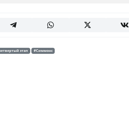
четвертый этап
#Симмонс