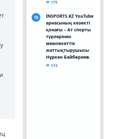
ет
гу
и
,
ец