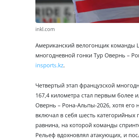
inkl.com
Американский велогонщик команды Li
многодневной гонки Тур Овернь – Ро
insport
.kz
.
s
Четвертый этап французской многод
167,4 километра стал первым более 
Овернь – Рона-Альпы-2026, хотя его
включал в себя шесть категорийных 
равнина, на которой команды спринт
Рельеф вдохновлял атакующих, и по