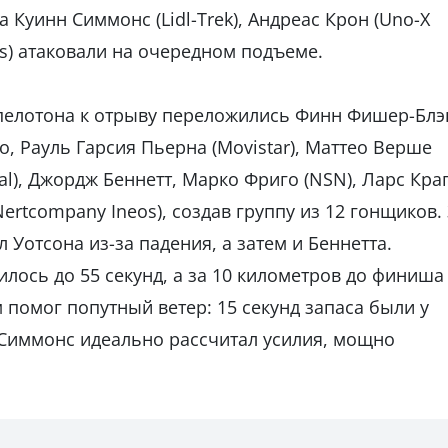
а Куинн Симмонс (Lidl-Trek), Андреас Крон (Uno-X
ies) атаковали на очередном подъеме.
 пелотона к отрыву переложились Финн Фишер-Блэк
о, Рауль Гарсия Пьерна (Movistar), Маттео Верше
ural), Джордж Беннетт, Марко Фриго (NSN), Ларс Кра
Nertcompany Ineos), создав группу из 12 гонщиков.
Уотсона из-за падения, а затем и Беннетта.
лось до 55 секунд, а за 10 километров до финиша
 помог попутный ветер: 15 секунд запаса были у
 Симмонс идеально рассчитал усилия, мощно