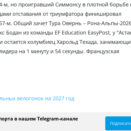
-м, но проигравший Симмонсу в плотной борьбе 
ундами отставания от триумфатора финишировал
 57-м. Общий зачет Тура Овернь – Рона-Альпы-202
с Бодан из команды EF Education EasyPost, у "Аст
 остается колумбиец Харольд Техада, занимающи
лидера на 1 минуту и 54 секунды. Французская
льных велогонок на 2027 год
порта в нашем Telegram-канале
Подписат