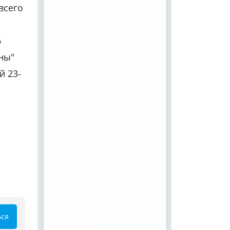
всего
6
аны"
й 23-
ься