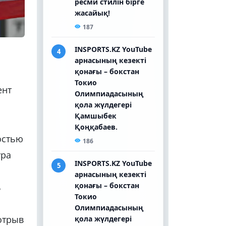
ент
остью
ура
ь
отрыв