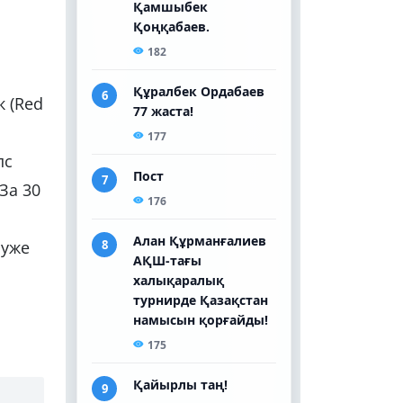
 (Red
пс
 За 30
 уже