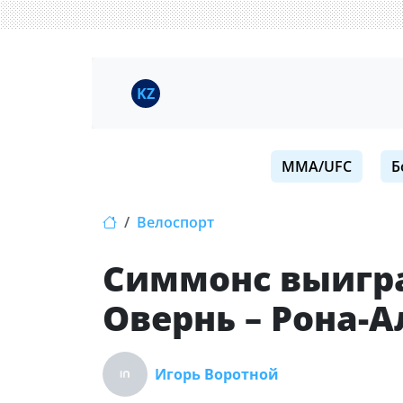
KZ
MMA/UFC
Б
Велоспорт
Симмонс выигра
Овернь – Рона-А
Игорь Воротной