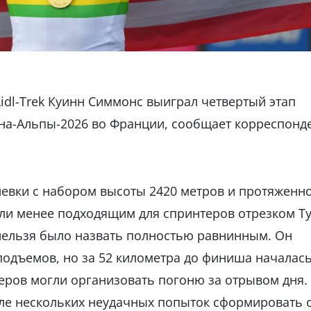
dl-Trek Куинн Симмонс выиграл четвертый этап
на-Альпы-2026 во Франции, сообщает корреспонд
невки с набором высоты 2420 метров и протяженн
или менее подходящим для спринтеров отрезком Т
 нельзя было назвать полностью равнинным. Он
подъемов, но за 52 километра до финиша началас
еров могли организовать погоню за отрывом дня.
сле нескольких неудачных попыток сформировать 