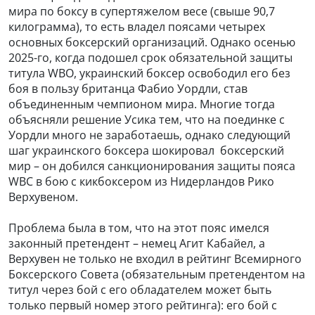
мира по боксу в супертяжелом весе (свыше 90,7
килограмма), то есть владел поясами четырех
основных боксерский организаций. Однако осенью
2025-го, когда подошел срок обязательной защиты
титула WBO, украинский боксер освободил его без
боя в пользу британца Фабио Уордли, став
объединенным чемпионом мира. Многие тогда
объясняли решение Усика тем, что на поединке с
Уордли много не заработаешь, однако следующий
шаг украинского боксера шокировал
боксерский
мир – он добился санкционирования защиты пояса
WBC в бою с кикбоксером из Нидерландов Рико
Верхувеном.
Проблема была в том, что на этот пояс имелся
законный претендент – немец Агит Кабайел, а
Верхувен не только не входил в рейтинг Всемирного
Боксерского Совета (обязательным претендентом на
титул через бой с его обладателем может быть
только первый номер этого рейтинга): его бой с