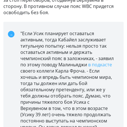
сторону. В противном случае пояс WBC придется
освободить без боя.
"Если Усик планирует оставаться
активным, тогда Кабайел заслуживает
титульную попытку: нельзя просто так
оставаться активным и держать
чемпионский пояс в заложниках, - заявил
по этому поводу Малиньяджи
в подкасте
своего коллеги Карла Фроча. - Если
хочешь и впредь быть чемпионом мира,
тогда ты должен или дать бой
обязательному претенденту, или же у
тебя должны отобрать пояс. Думаю, что
причины тяжелого боя Усика с
Верхувеном в том, что в этом возрасте
(Усику 39 лет) очень тяжело продолжать
постоянно выступать на чемпионском
уровне. Он давно держал высокий