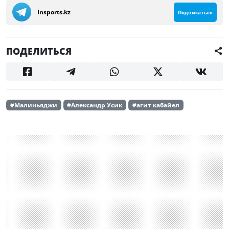
Insports.kz
Подписаться
ПОДЕЛИТЬСЯ
#Малиньяджи
#Александр Усик
#агит кабайел