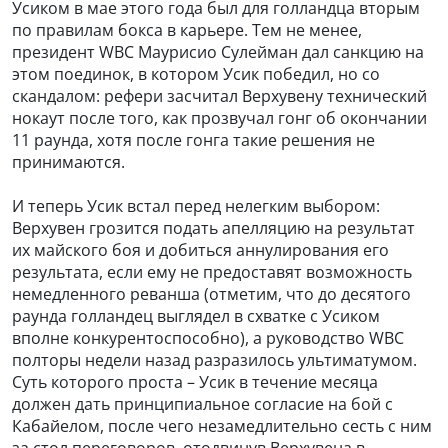
Усиком в мае этого года был для голландца вторым
по правилам бокса в карьере. Тем не менее,
президент WBC Маурисио Сулейман дал санкцию на
этом поединок, в котором Усик победил, но со
скандалом: рефери засчитал Верхувену технический
нокаут после того, как прозвучал гонг об окончании
11 раунда, хотя после гонга такие решения не
принимаются.
И теперь Усик встал перед нелегким выбором:
Верхувен грозится подать апелляцию на результат
их майского боя и добиться аннулирования его
результата, если ему не предоставят возможность
немедленного реванша (отметим, что до десятого
раунда голландец выглядел в схватке с Усиком
вполне конкурентоспособно), а руководство WBC
полторы недели назад разразилось ультиматумом.
Суть которого проста – Усик в течение месяца
должен дать принципиальное согласие на бой с
Кабайелом, после чего незамедлительно сесть с ним
за стол переговоров, отодвинув Верхувена в