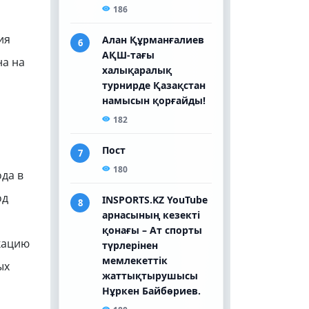
ия
на на
и
да в
од
кацию
ых