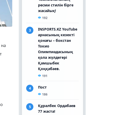
 на
т
во