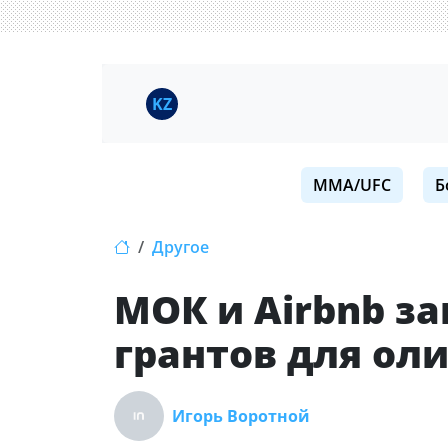
KZ
MMA/UFC
Б
Другое
МОК и Airbnb з
грантов для ол
Игорь Воротной