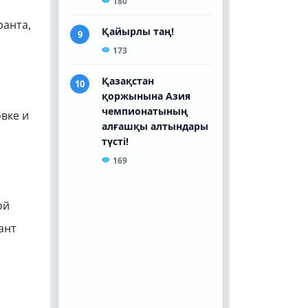
ранта,
вке и
ой
ант