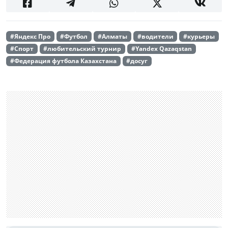
#Яндекс Про
#Футбол
#Алматы
#водители
#курьеры
#Спорт
#любительский турнир
#Yandex Qazaqstan
#Федерация футбола Казахстана
#досуг