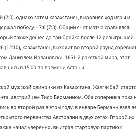
 (2:0), однако затем казахстанец выровнял ход игры и
ержал победу – 7:6 (7:3). Общий счет матча сравнялся,
торый также дошел до тай-брейка после 12 розыгрышей.
6 (12:10), казахстанец выходит во второй раунд соревно
том Даниэлем Йовановски, 1651-й ракеткой мира, этот
чавшись в 15:00 по времени Астаны.
кой мужской одиночки из Казахстана, Жалгасбай, старт
нта, австрийцем Тило Берманном. Оба соперника пока 
ись во второй раз в этом году: в январе Берманн взял в
крытого первенства Австралии в двух сетах. Второй их
акже начал уверенно, выиграв стартовую партию с