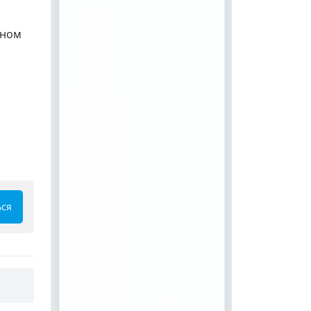
рном
ься