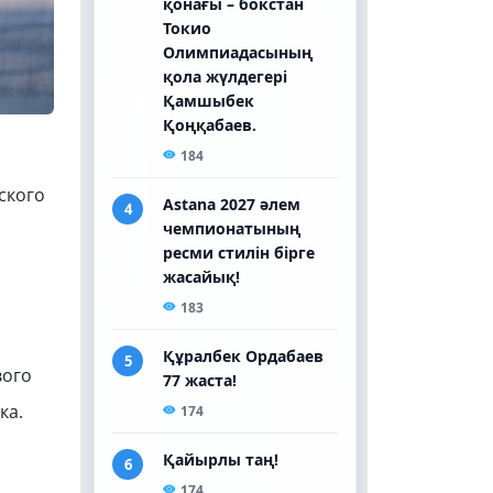
ского
вого
ка.