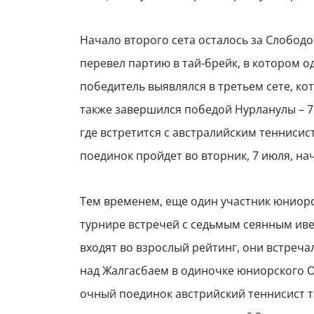
Начало второго сета осталось за Слободой
перевел партию в тай-брейк, в котором од
победитель выявлялся в третьем сете, ко
также завершился победой Нурланулы – 7:
где встретится с австралийским теннисис
поединок пройдет во вторник, 7 июля, на
Тем временем, еще один участник юниорс
турнире встречей с седьмым сеянным иве
входят во взрослый рейтинг, они встречал
над Жалгасбаем в одиночке юниорского От
очный поединок австрийский теннисист т