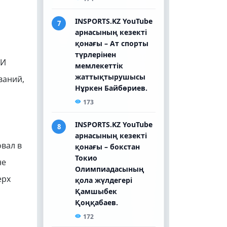
 И
ваний,
овал в
не
ерх