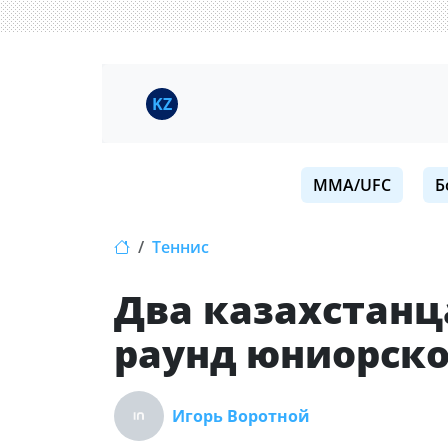
KZ
MMA/UFC
Б
Теннис
Два казахстанц
раунд юниорск
Игорь Воротной