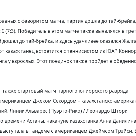
равных с фаворитом матча, партия дошла до тай-брейка,
:6 (7:3). Победитель в этом матче также выявлялся в тре
 дошел до тай-брейка, и здесь удачливее оказался Жалг
этот казахстанец встретится с теннисистом из ЮАР Конн
га у взрослых. Этот поединок также пройдет в обеденн
ет также стартовый матч парного юниорского разряда
с американцем Джеком Секордом – казахстанско-америка
ний, Янник Альварес (Пуэрто-Рико) / Леонардо Шторк
 по времени Астаны, накануне казахстанка Анна Данилин
 выступала в тандеме с американцем Джеймсом Трэйси. 