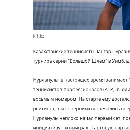
kff.kz
Казахстанские теннисисты Зангар Нурла
турнира серии "Большой Шлем" в Уимблд
Нурланулы
в настоящее время занимает 
теннисистов-профессионалов (
ATP
), в
оди
восьмым номером. На старте ему досталс
рейтинга, эти соперники встречались впе
Нурланулы неплохо начал первый сет, пов
инициативу – и выиграл стартовую парти