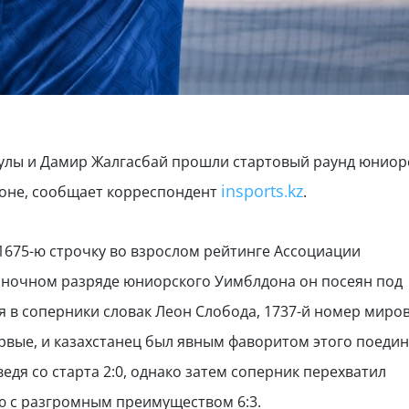
нулы и Дамир Жалгасбай прошли стартовый раунд юниор
insports
kz
оне, сообщает корреспондент
.
.
1675-ю строчку во взрослом рейтинге Ассоциации
ночном разряде юниорского Уимблдона он посеян под
я в соперники словак Леон Слобода, 1737-й номер миро
рвые, и казахстанец был явным фаворитом этого поедин
едя со старта 2:0, однако затем соперник перехватил
ю с разгромным преимуществом 6:3.