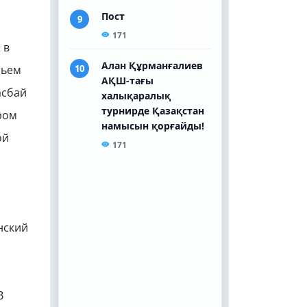
 в
тьем
асбай
ором
ой
нский
а
В