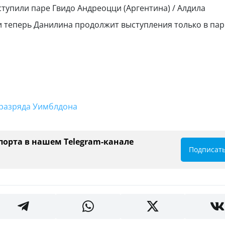
ступили паре Гвидо Андреоцци (Аргентина) / Алдила
:6, и теперь Данилина продолжит выступления только в па
 разряда Уимблдона
порта в нашем Telegram-канале
Подписат