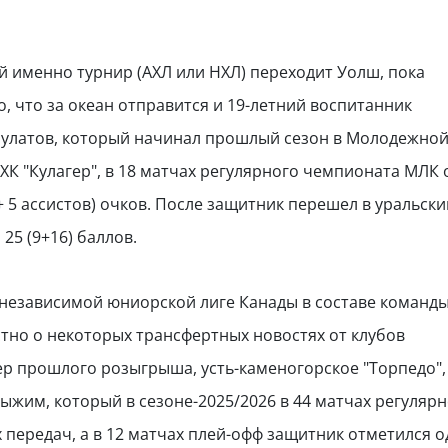
ой именно турнир (АХЛ или НХЛ) переходит Уолш, пока
о, что за океан отправится и 19-летний воспитанник
улатов, который начинал прошлый сезон в Молодежной
ХК "Кулагер", в 18 матчах регулярного чемпионата МЛК 
+ 5 ассистов) очков. После защитник перешел в уральски
 25 (9+16) баллов.
 независимой юниорской лиге Канады в составе команд
естно о некоторых трансфертных новостях от клубов
р прошлого розыгрыша, усть-каменогорское "Торпедо",
ыжим, который в сезоне-2025/2026 в 44 матчах регуляр
 передач, а в 12 матчах плей-офф защитник отметился 