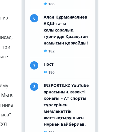
а из
писал,
, при
Лиге
 ему
- Мы в
итника
рыса"
КХЛ