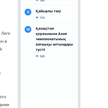
 Лиге
он в
й
ы
ного
одним