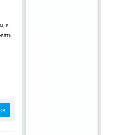
м, в
евять
ься