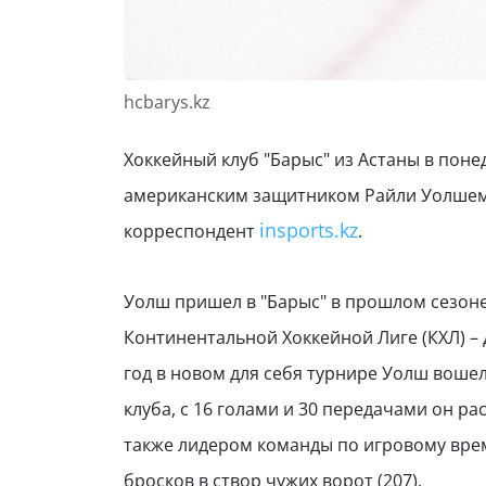
hcbarys.kz
Хоккейный клуб "Барыс" из Астаны в поне
американским защитником Райли Уолшем,
insports.kz
корреспондент
.
Уолш пришел в "Барыс" в прошлом сезоне,
Континентальной Хоккейной Лиге (КХЛ) – 
год в новом для себя турнире Уолш вошел
клуба, с 16 голами и 30 передачами он р
также лидером команды по игровому време
бросков в створ чужих ворот (207).