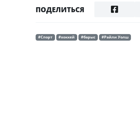
ПОДЕЛИТЬСЯ
#Спорт
#хоккей
#барыс
#Райли Уолш