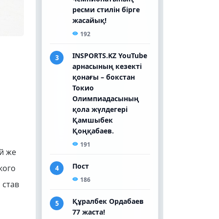
й же
кого
 став