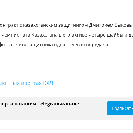
контракт с казахстанским защитником Дмитрием Быковы
о чемпионата Казахстана в его активе четыре шайбы и д
фф на счету защитника одна голевая передача.
езонных ивентах КХЛ
порта в нашем Telegram-канале
Подписат