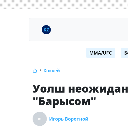
KZ
MMA/UFC
Б
Хоккей
Уолш неожиданн
"Барысом"
Игорь Воротной