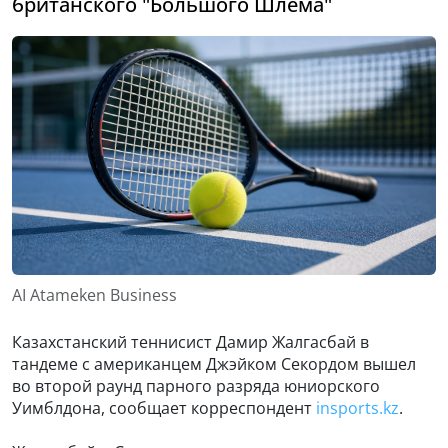
британского "Большого Шлема"
AI Atameken Business
Казахстанский теннисист Дамир Жалгасбай в
тандеме с американцем Джэйком Секордом вышел
во второй раунд парного разряда юниорского
Уимблдона, сообщает корреспондент
insports.kz
.