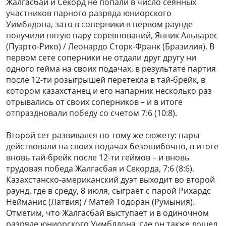
Жалгасбай и Секорд не попали в число сеянных
участников парного разряда юниорского
Уимблдона, зато в соперники в первом раунде
получили пятую пару соревнований, Янник Альварес
(Пуэрто-Рико) / Леонардо Сторк-Франк (Бразилия). В
первом сете соперники не отдали друг другу ни
одного гейма на своих подачах, в результате партия
после 12-ти розыгрышей перетекла в тай-брейк, в
котором казахстанец и его напарник несколько раз
отрывались от своих соперников – и в итоге
отпраздновали победу со счетом 7:6 (10:8).
Второй сет развивался по тому же сюжету: пары
действовали на своих подачах безошибочно, в итоге
вновь тай-брейк после 12-ти геймов – и вновь
трудовая победа Жалгасбая и Секорда, 7:6 (8:6).
Казахстанско-американский дуэт выходит во второй
раунд, где в среду, 8 июля, сыграет с парой Рихардс
Нейманис (Латвия) / Матей Тодоран (Румыния).
Отметим, что Жалгасбай выступает и в одиночном
разряде юниорского Уимблдона, где он также дошел