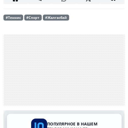
#Теннис
#Спорт
#Жалгасбай