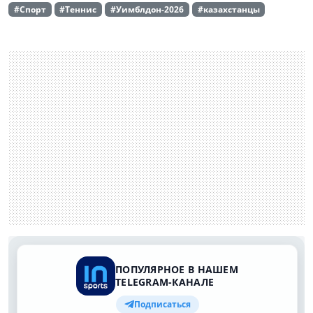
#Спорт
#Теннис
#Уимблдон-2026
#казахстанцы