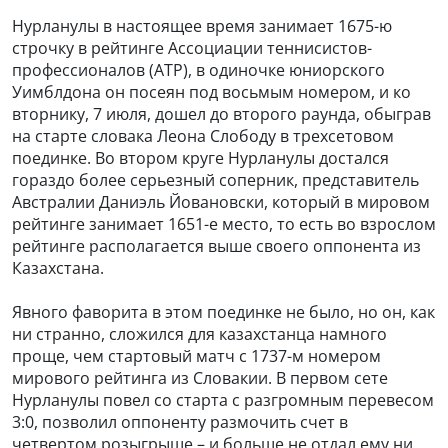
Нурланулы в настоящее время занимает 1675-ю
строчку в рейтинге Ассоциации теннисистов-
профессионалов (ATP), в одиночке юниорского
Уимблдона он посеян под восьмым номером, и ко
вторнику, 7 июля, дошел до второго раунда, обыграв
на старте словака Леона Слободу в трехсетовом
поединке. Во втором круге Нурланулы достался
гораздо более серьезный соперник, представитель
Австралии Даниэль Йовановски, который в мировом
рейтинге занимает 1651-е место, то есть во взрослом
рейтинге располагается выше своего оппонента из
Казахстана.
Явного фаворита в этом поединке не было, но он, как
ни странно, сложился для казахстанца намного
проще, чем стартовый матч с 1737-м номером
мирового рейтинга из Словакии. В первом сете
Нурланулы повел со старта с разгромным перевесом
3:0, позволил оппоненту размочить счет в
четвертом розыгрыше – и больше не отдал ему ни