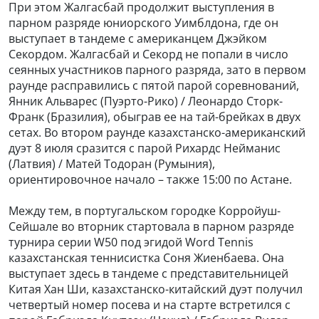
При этом Жалгасбай продолжит выступления в
парном разряде юниорского Уимблдона, где он
выступает в тандеме с американцем Джэйком
Секордом. Жалгасбай и Секорд не попали в число
сеянных участников парного разряда, зато в первом
раунде расправились с пятой парой соревнований,
Янник Альварес (Пуэрто-Рико) / Леонардо Сторк-
Франк (Бразилия), обыграв ее на тай-брейках в двух
сетах. Во втором раунде казахстанско-американский
дуэт 8 июля сразится с парой Рихардс Нейманис
(Латвия) / Матей Тодоран (Румыния),
ориентировочное начало – также 15:00 по Астане.
Между тем, в португальском городке Корройуш-
Сейшале во вторник стартовала в парном разряде
турнира серии W50 под эгидой Word Tennis
казахстанская теннисистка Соня Жиенбаева. Она
выступает здесь в тандеме с представительницей
Китая Хан Ши, казахстанско-китайский дуэт получил
четвертый номер посева и на старте встретился с