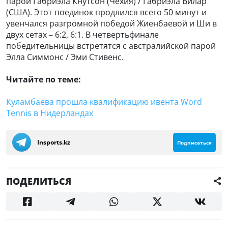
парой Габриэла Кнутсон (Чехия) / Габриэла Вилар
(США). Этот поединок продлился всего 50 минут и
увенчался разгромной победой Жиенбаевой и Ши в
двух сетах – 6:2, 6:1. В четвертьфинале
победительницы встретятся с австралийской парой
Элла Симмонс / Эми Стивенс.
Читайте по теме:
Куламбаева прошла квалификацию ивента Word
Tennis в Нидерландах
Insports.kz
Подписаться
ПОДЕЛИТЬСЯ