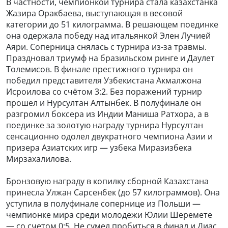
В частности, чемпионкой турнира стала казахстанка
Жазира Оракбаева, выступающая в весовой
категории до 51 килограмма. В решающем поединке
она одержала победу над итальянкой Элен Лучией
Аяри. Соперница снялась с турнира из-за травмы.
Праздновал триумф на бразильском ринге и Даулет
Толемисов. В финале престижного турнира он
победил представителя Узбекистана Акмалжона
Исроилова со счётом 3:2. Без поражений турнир
прошел и Нурсултан Алтынбек. В полуфинале он
разгромил боксера из Индии Маниша Ратхора, а в
поединке за золотую награду турнира Нурсултан
сенсационно одолел двукратного чемпиона Азии и
призера Азиатских игр — узбека Миразизбека
Мирзахалилова.
Бронзовую награду в копилку сборной Казахстана
принесла Улжан Сарсенбек (до 57 килограммов). Она
уступила в полуфинале сопернице из Польши —
чемпионке мира среди молодежи Юлии Шеремете
— со счетом 0:5. Не сумел пробиться в финал и Диас