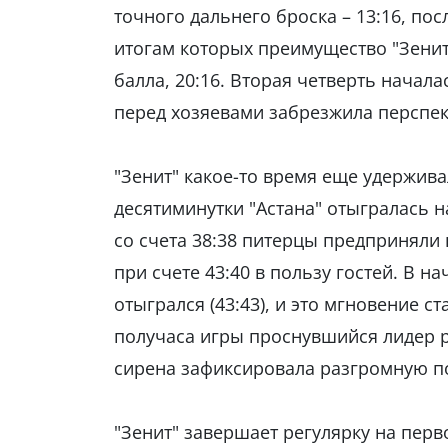
точного дальнего броска – 13:16, по
итогам которых преимущество "Зенит
балла, 20:16. Вторая четверть начала
перед хозяевами забрезжила перспек
"Зенит" какое-то время еще удержива
десятиминутки "Астана" отыгралась на
со счета 38:38 питерцы предпринял
при счете 43:40 в пользу гостей. В н
отыгрался (43:43), и это мгновение с
получаса игры проснувшийся лидер р
сирена зафиксировала разгромную поб
"Зенит" завершает регулярку на перв