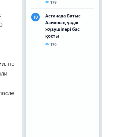
е
0,
ми, но
шли
после
я