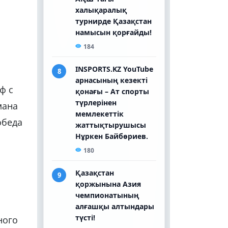
ф с
мана
обеда
ного