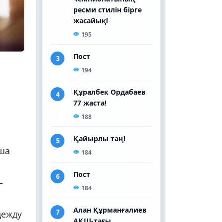
ыша
–
дежду