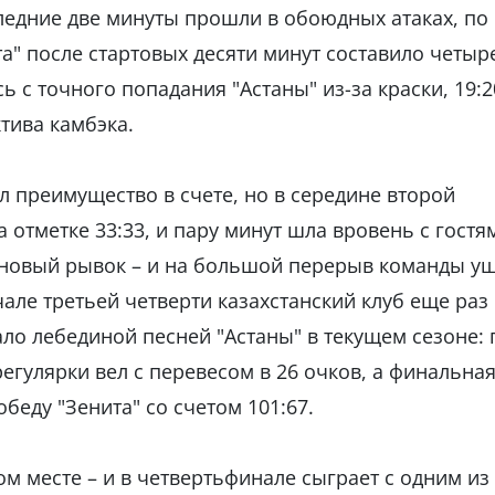
следние две минуты прошли в обоюдных атаках, по
а" после стартовых десяти минут составило четыр
сь с точного попадания "Астаны" из-за краски, 19:2
тива камбэка.
л преимущество в счете, но в середине второй
 отметке 33:33, и пару минут шла вровень с гостя
и новый рывок – и на большой перерыв команды у
ачале третьей четверти казахстанский клуб еще раз
тало лебединой песней "Астаны" в текущем сезоне: 
егулярки вел с перевесом в 26 очков, а финальна
еду "Зенита" со счетом 101:67.
ом месте – и в четвертьфинале сыграет с одним из