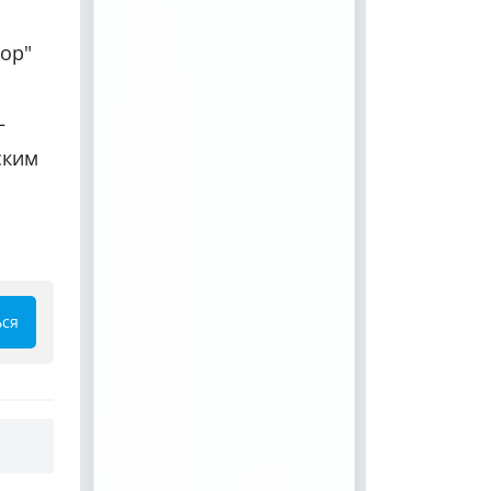
дор"
–
ским
ься