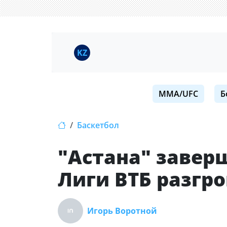
KZ
MMA/UFC
Б
Баскетбол
"Астана" завер
Лиги ВТБ разг
Игорь Воротной