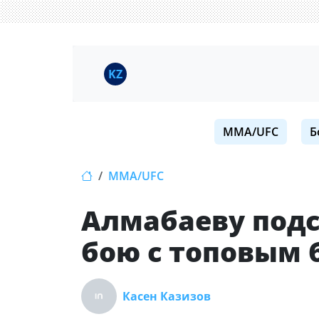
KZ
MMA/UFC
Б
MMA/UFC
Алмабаеву подс
бою с топовым 
Касен Казизов