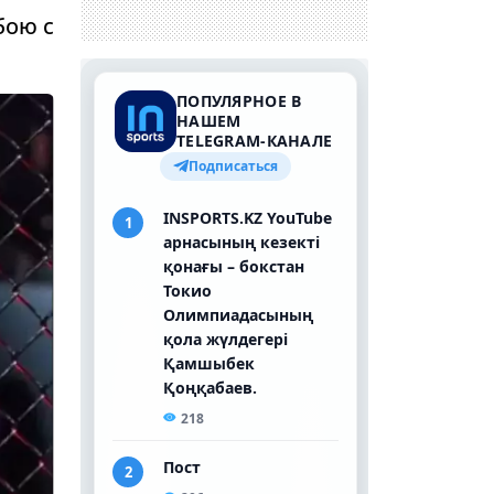
бою с