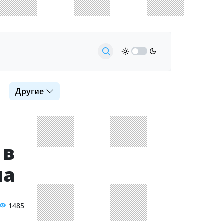
Другие
 в
на
1485