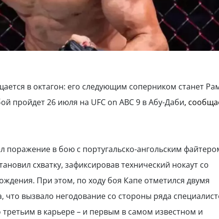
щается в октагон: его следующим соперником станет Ра
бой пройдет 26 июля на UFC on ABC 9 в Абу-Даби
, сообща
л поражение в бою с португальско-ангольским файтеро
тановил схватку, зафиксировав технический нокаут со
ождения. При этом, по ходу боя Капе отметился двумя
, что вызвало негодование со стороны ряда специалист
 третьим в карьере – и первым в самом известном и