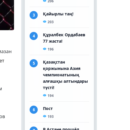
мазан
ет
м
ов