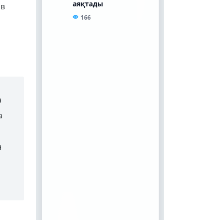
ив
а
а
н