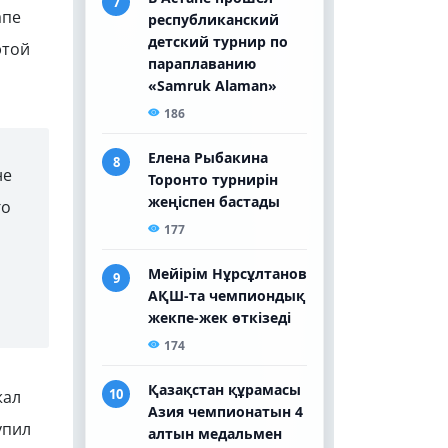
апе
этой
не
го
жал
упил