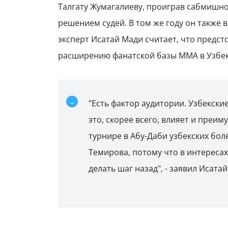
Талгату Жумагалиеву, проиграв сабмишном
решением судей. В том же году он также 
эксперт Исатай Мади считает, что предс
расширению фанатской базы ММА в Узбек
"Есть фактор аудитории. Узбекски
это, скорее всего, влияет и преим
турнире в Абу-Даби узбекских бо
Темирова, потому что в интересах
делать шаг назад", - заявил Исата