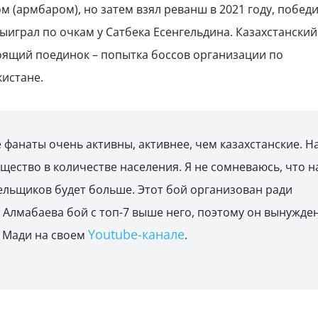
 (армбаром), но затем взял реванш в 2021 году, побед
выиграл по очкам у Сатбека Есенгельдина. Казахстанский
тоящий поединок – попытка боссов организации по
истане.
е фанаты очень активны, активнее, чем казахстанские. Н
ущество в количестве населения. Я не сомневаюсь, что н
лельщиков будет больше. Этот бой организован ради
 Алмабаева бой с топ-7 выше него, поэтому он вынужде
Youtube-канале
й Мади на своем
.