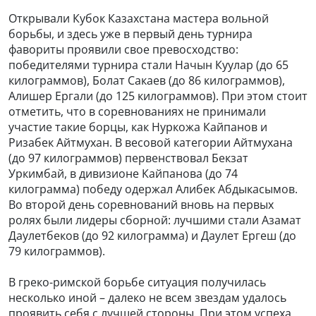
Открывали Кубок Казахстана мастера вольной
борьбы, и здесь уже в первый день турнира
фавориты проявили свое превосходство:
победителями турнира стали Начын Куулар (до 65
килограммов), Болат Сакаев (до 86 килограммов),
Алишер Ергали (до 125 килограммов). При этом стоит
отметить, что в соревнованиях не принимали
участие такие борцы, как Нуркожа Кайпанов и
Ризабек Айтмухан. В весовой категории Айтмухана
(до 97 килограммов) первенствовал Бекзат
Уркимбай, в дивизионе Кайпанова (до 74
килограмма) победу одержал Алибек Абдыкасымов.
Во второй день соревнований вновь на первых
ролях были лидеры сборной: лучшими стали Азамат
Даулетбеков (до 92 килограмма) и Даулет Ергеш (до
79 килограммов).
В греко-римской борьбе ситуация получилась
несколько иной – далеко не всем звездам удалось
проявить себя с лучшей стороны. При этом успеха