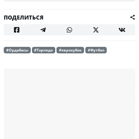
ПОДЕЛИТЬСЯ
#Ордабасы
#Торпедо
#еврокубок
#Футбол