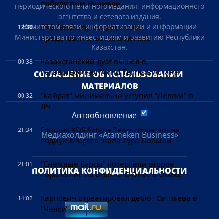
победу при Нуриеве
периодического печатного издания, информационного
агентства и сетевого издания.
PSG Academy откроет свое
Комитетом связи, информатизации и информации
12:30
Министерства по инвестициям и развитию Республики
представительство в Астане
Казахстан.
Казахстанский дуэт вышел в
00:38
четвертьфинал World Tennis в Астане
СОГЛАШЕНИЕ ОБ ИСПОЛЬЗОВАНИИ 
МАТЕРИАЛОВ
"Кайрат" минимально уступил "Левски" в
00:32
ЛЧ
Автообновление
Гонщик XDS Astana Team поднялся на
21:34
Медиахолдинг «Atameken Business»
подиум второго этапа Тура Польши
"Снежные Барсы" потерпели второе
21:01
ПОЛИТИКА КОНФИДЕНЦИАЛЬНОСТИ
поражение на ивенте G-Drive в Омске
Карпович отреагировал дебют Сатпаева в
14:02
"Челси"