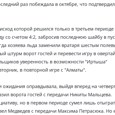
следний раз побеждала в октябре, что подтвердил
исход которой решился только в третьем периоде 
у со счетом 4:2, забросив последнюю шайбу в пу
огда хозяева льда заменили вратаря шестым поле
ый штурм ворот гостей и перевести игру в оверта
ельщиков уверенность в возможности "Иртыша"
вторник, в повторной игре с "Алматы".
и ожидания оправдывала, выйдя вперед на четвер
азил ворота гостей с передачи Никиты Мальцева.
циативу, но в первом периоде сумел лишь отыграт
авел Медведев с передачи Максима Петрасюка. Но 