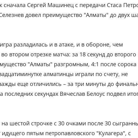
ак сначала Сергей Машинец с передачи Стаса Петр
 Селезнев довел преимущество "Алматы" до двух ш
игра разладилась и в атаке, и в обороне, чем
о втором отрезке матча: за 18 секунд до второго
мущество "Алматы" разгромным, 4:1 после сорока
вадцатиминутке алматинцы играли по счету, не
важды еще отличились – за три минуты до финаль
а последних секундах Вячеслав Белоус подвел ито
 на шестой строчке с 30 очками после 30 сыгранн
т идущего пятым петропавловского "Кулагера", с