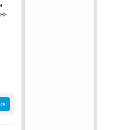
и
офф
ься