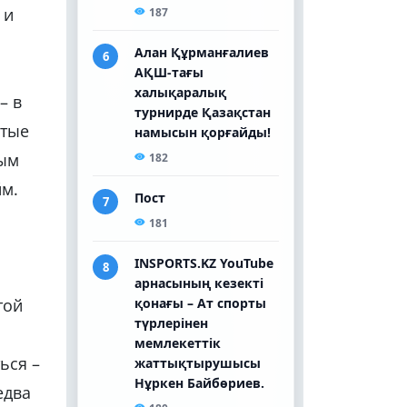
 и
– в
стые
вым
йм.
той
ься –
едва