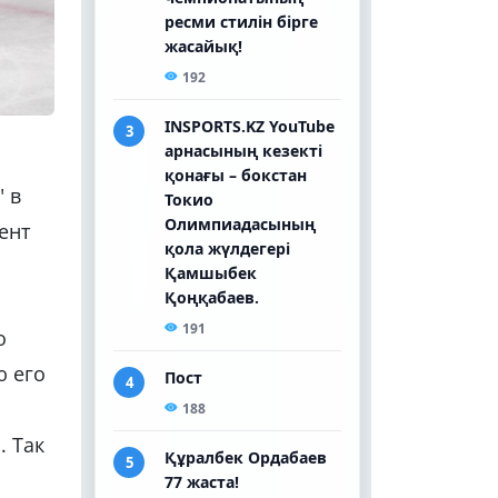
 в
ент
о
ю его
. Так