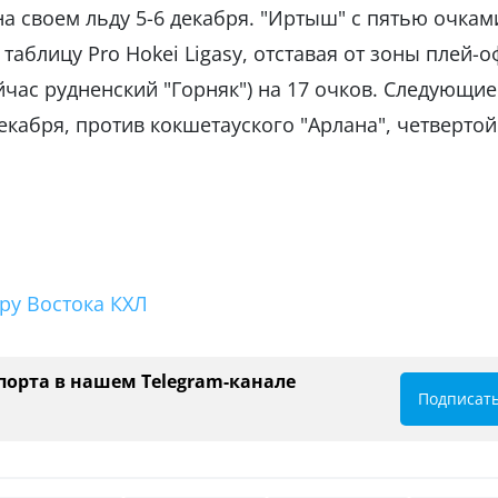
а своем льду 5-6 декабря. "Иртыш" с пятью очкам
таблицу Pro Hokei Ligasy, отставая от зоны плей-
йчас рудненский "Горняк") на 17 очков. Следующие
екабря, против кокшетауского "Арлана", четвертой
ру Востока КХЛ
порта в нашем Telegram-канале
Подписат