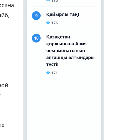
осяна
айб,
ной
г
ых