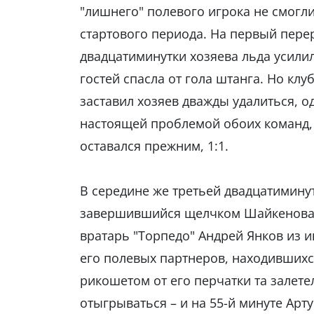
"лишнего" полевого игрока не смогли
стартового периода. На первый перер
двадцатиминутки хозяева льда усилил
гостей спасла от гола штанга. Но клу
заставил хозяев дважды удалиться, 
настоящей проблемой обоих команд, 
оставался прежним, 1:1.
В середине же третьей двадцатимину
завершившийся щелчком Шайкенова с
вратарь "Торпедо" Андрей Янков из и
его полевых партнеров, находившихся
рикошетом от его перчатки та залетел
отыгрываться – и на 55-й минуте Арту