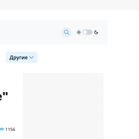
Другие
е"
1156