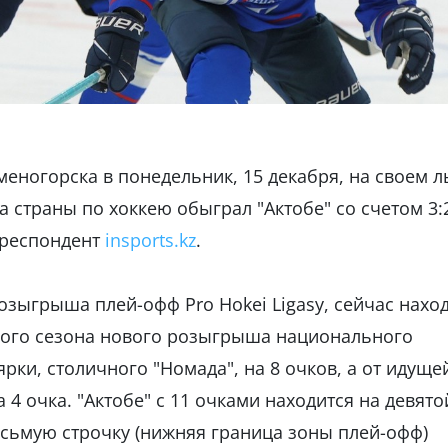
меногорска в понедельник, 15 декабря, на своем л
 страны по хоккею обыграл "Актобе" со счетом 3:
рреспондент
insports.kz
.
озыгрыша плей-офф Pro Hokei Ligasy, сейчас нахо
рного сезона нового розыгрыша национального
ярки, столичного "Номада", на 8 очков, а от идуще
 4 очка. "Актобе" с 11 очками находится на девято
осьмую строчку (нижняя граница зоны плей-офф)