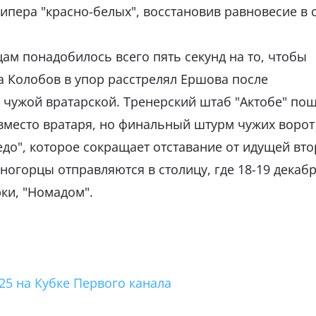
ипера "красно-белых", восстановив равновесие в с
цам понадобилось всего пять секунд на то, чтобы
а Колобов в упор расстрелял Ершова после
л чужой вратарской. Тренерский штаб "Актобе" по
 вместо вратаря, но финальный штурм чужих ворот
педо", которое сокращает отставание от идущей вт
еногорцы отправляются в столицу, где 18-19 декаб
ки, "Номадом".
25 на Кубке Первого канала