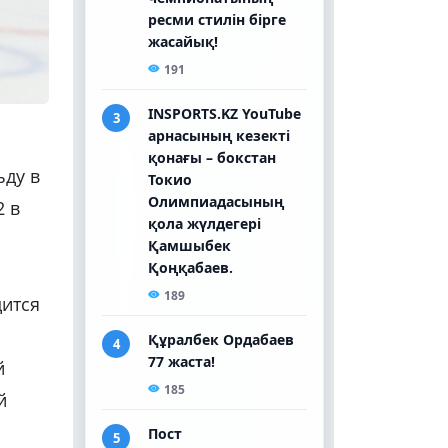
ьду в
2 в
дится
й
й