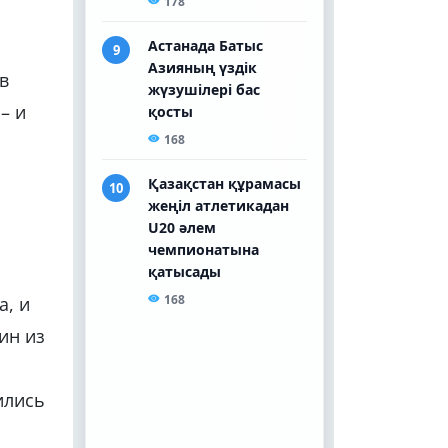
в
– и
а, и
ин из
ились