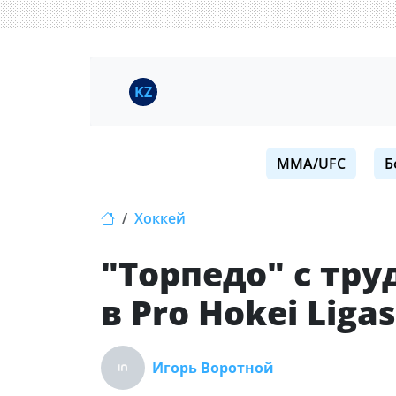
KZ
MMA/UFC
Б
Хоккей
"Торпедо" с тр
в Pro Hokei Liga
Игорь Воротной