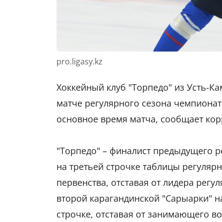
pro.ligasy.kz
Хоккейный клуб "Торпедо" из Усть-Ка
матче регулярного сезона чемпионата
основное время матча, сообщает ко
"Торпедо" – финалист предыдущего р
на третьей строчке таблицы регуля
первенства, отставая от лидера регул
второй карагандинской "Сарыарки" на
строчке, отставая от занимающего в