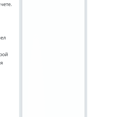
чете.
шел
орой
ря