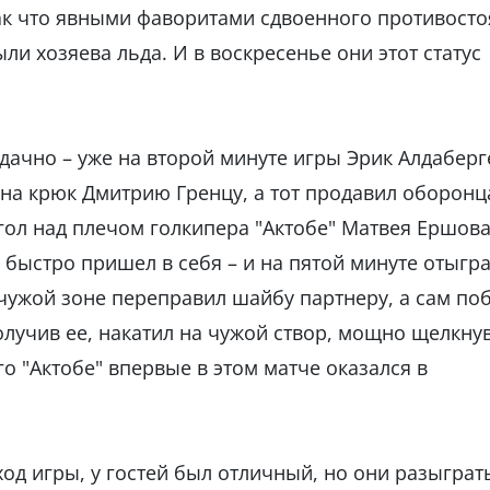
 так что явными фаворитами сдвоенного противост
ли хозяева льда. И в воскресенье они этот статус
дачно – уже на второй минуте игры Эрик Алдабер
на крюк Дмитрию Гренцу, а тот продавил оборонц
гол над плечом голкипера "Актобе" Матвея Ершова
 быстро пришел в себя – и на пятой минуте отыгра
чужой зоне переправил шайбу партнеру, а сам по
получив ее, накатил на чужой створ, мощно щелкнув
ого "Актобе" впервые в этом матче оказался в
од игры, у гостей был отличный, но они разыграт