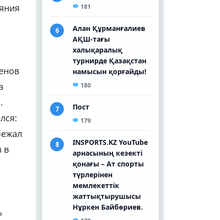
ояния
генов
а
.
лся:
бежал
 в
ь