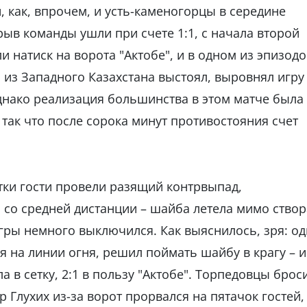
, как, впрочем, и усть-каменогорцы в середине
ыв команды ушли при счете 1:1, с начала второй
и натиск на ворота "Актобе", и в одном из эпизодо
б из Западного Казахстана выстоял, выровнял игру 
однако реализация большинства в этом матче была
так что после сорока минут противостояния счет
тки гости провели разящий контрвыпад,
о средней дистанции – шайба летела мимо створ
гры немного выключился. Как выяснилось, зря: од
 на линии огня, решил поймать шайбу в крагу – и
а в сетку, 2:1 в пользу "Актобе". Торпедовцы брос
р Глухих из-за ворот прорвался на пятачок гостей,