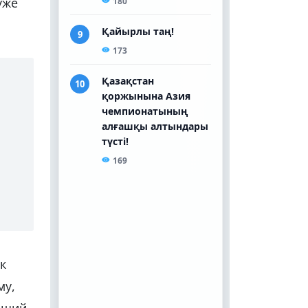
уже
к
му,