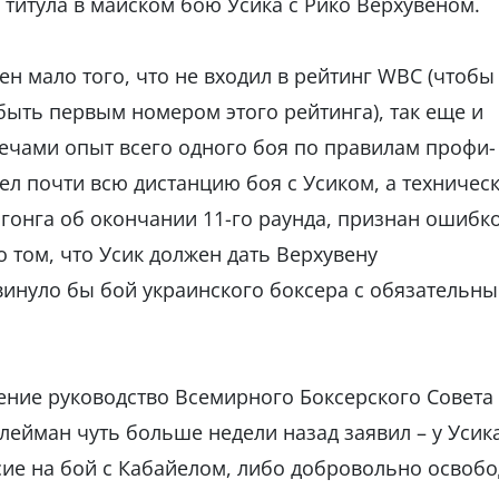
 титула в майском бою Усика с Рико Верхувеном.
н мало того, что не входил в рейтинг WBC (чтобы
 быть первым номером этого рейтинга), так еще и
ечами опыт всего одного боя по правилам профи-
ел почти всю дистанцию боя с Усиком, а техничес
 гонга об окончании 11-го раунда, признан ошибк
 том, что Усик должен дать Верхувену
инуло бы бой украинского боксера с обязательн
ение руководство Всемирного Боксерского Совета
ейман чуть больше недели назад заявил – у Усика
асие на бой с Кабайелом, либо добровольно освоб