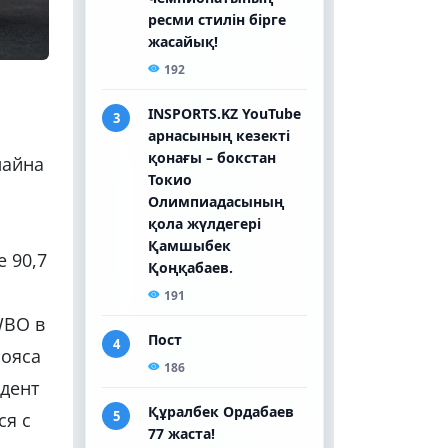
лайна
 90,7
WBO в
пояса
ндент
ся с