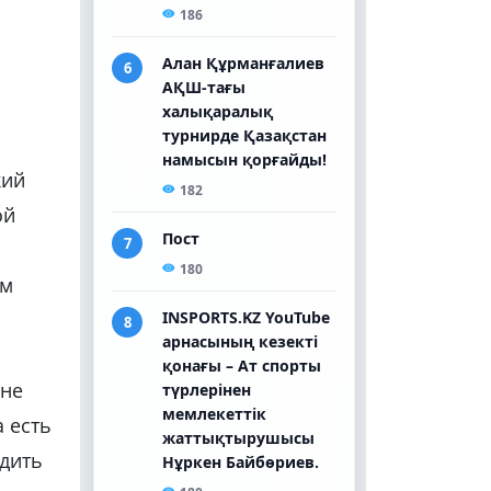
кий
ой
ым
 не
 есть
одить