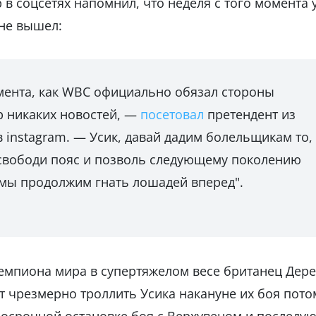
р в соцсетях напомнил, что неделя с того момента 
 не вышел:
мента, как WBC официально обязал стороны
ор никаких новостей, —
посетовал
претендент из
 instagram. — Усик, давай дадим болельщикам то,
 освободи пояс и позволь следующему поколению
 мы продолжим гнать лошадей вперед".
чемпиона мира в супертяжелом весе британец Дере
ит чрезмерно троллить Усика накануне их боя пото