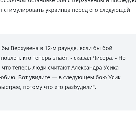
осрочной остановке боя с Верхувеном и последу
т стимулировать украинца перед его следующей
 бы Верхувена в 12-м раунде, если бы бой
овлен, кто теперь знает, - сказал Чисора. - Но
, что теперь люди считают Александра Усика
любию. Вот увидите — в следующем бою Усик
ыстрее, потому что его разбудили".