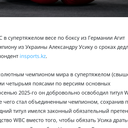
 в супертяжелом весе по боксу из Германии Агит
пиону из Украины Александру Усику о сроках дед
спондент
insports.kz
.
бсолютным чемпионом мира в супертяжелом (свыше
семи четырьмя поясами по версиям основных
осенью 2025-го он добровольно освободил титул 
е чего стал объединенным чемпионом, сохранив 
едний титул имелся законный обязательный прете
дство WBC вместо того, чтобы обязать Усика драть