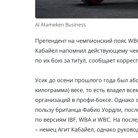
AI Atameken Business
Претендент на чемпионский пояс WBC
Кабайел напомнил действующему чем
по их бою за титул, сообщает корре
Усик до осени прошлого года был а
килограмма) весе, то есть владел в
организаций в профи-боксе. Однако 
пользу британца Фабио Уордли, посл
по версиям IBF, WBA и WBC. На посл
– немец Агит Кабайел, однако руково