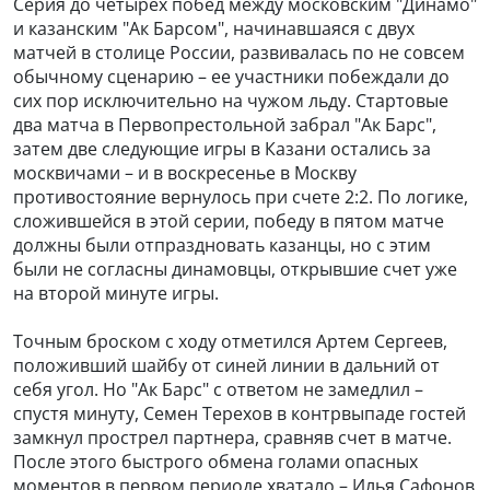
Серия до четырех побед между московским "Динамо"
и казанским "Ак Барсом", начинавшаяся с двух
матчей в столице России, развивалась по не совсем
обычному сценарию – ее участники побеждали до
сих пор исключительно на чужом льду. Стартовые
два матча в Первопрестольной забрал "Ак Барс",
затем две следующие игры в Казани остались за
москвичами – и в воскресенье в Москву
противостояние вернулось при счете 2:2. По логике,
сложившейся в этой серии, победу в пятом матче
должны были отпраздновать казанцы, но с этим
были не согласны динамовцы, открывшие счет уже
на второй минуте игры.
Точным броском с ходу отметился Артем Сергеев,
положивший шайбу от синей линии в дальний от
себя угол. Но "Ак Барс" с ответом не замедлил –
спустя минуту, Семен Терехов в контрвыпаде гостей
замкнул прострел партнера, сравняв счет в матче.
После этого быстрого обмена голами опасных
моментов в первом периоде хватало – Илья Сафонов