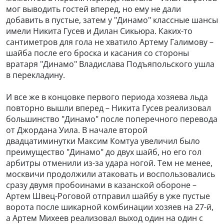
мог выводить гостей вперед, но ему не дали
добавить в пустые, затем у "Динамо" классные шансы
имели Никита Гусев и Дилан Сикьюра. Каких-то
сантиметров для гола не хватило Артему Галимову –
шайба после его броска и касания со стороны
вратаря "Динамо" Владислава Подъяпольского ушла
в перекладину.
И все же в концовке первого периода хозяева льда
повторно вышли вперед – Никита Гусев реализовал
большинство "Динамо" после поперечного перевода
от Джордана Уила. В начале второй
двадцатиминутки Максим Комтуа увеличил было
преимущество "Динамо" до двух шайб, но его гол
арбитры отменили из-за удара ногой. Тем не менее,
москвичи продолжили атаковать и воспользовались
сразу двумя пробоинами в казанской обороне –
Артем Швец-Роговой отправил шайбу в уже пустые
ворота после шикарной комбинации хозяев на 27-й,
а Артем Михеев реализовал выход один на один с