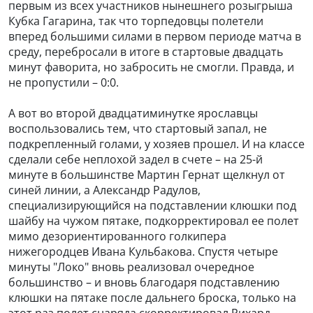
первым из всех участников нынешнего розыгрыша
Кубка Гагарина, так что торпедовцы полетели
вперед большими силами в первом периоде матча в
среду, перебросали в итоге в стартовые двадцать
минут фаворита, но забросить не смогли. Правда, и
не пропустили – 0:0.
А вот во второй двадцатиминутке ярославцы
воспользовались тем, что стартовый запал, не
подкрепленный голами, у хозяев прошел. И на классе
сделали себе неплохой задел в счете – на 25-й
минуте в большинстве Мартин Гернат щелкнул от
синей линии, а Александр Радулов,
специализирующийся на подставлении клюшки под
шайбу на чужом пятаке, подкорректировал ее полет
мимо дезориентированного голкипера
нижегородцев Ивана Кульбакова. Спустя четыре
минуты "Локо" вновь реализовал очередное
большинство – и вновь благодаря подставлению
клюшки на пятаке после дальнего броска, только на
этот раз полет снаряда скорректировал Рихард