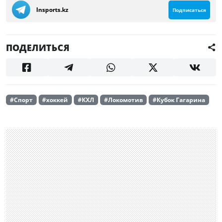
Insports.kz
Подписаться
ПОДЕЛИТЬСЯ
#Спорт
#хоккей
#КХЛ
#Локомотив
#Кубок Гагарина