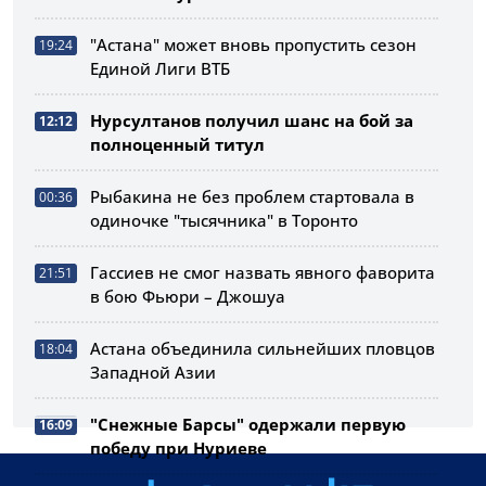
"Астана" может вновь пропустить сезон
19:24
Единой Лиги ВТБ
Нурсултанов получил шанс на бой за
12:12
полноценный титул
Рыбакина не без проблем стартовала в
00:36
одиночке "тысячника" в Торонто
Гассиев не смог назвать явного фаворита
21:51
в бою Фьюри – Джошуа
Астана объединила сильнейших пловцов
18:04
Западной Азии
"Снежные Барсы" одержали первую
16:09
победу при Нуриеве